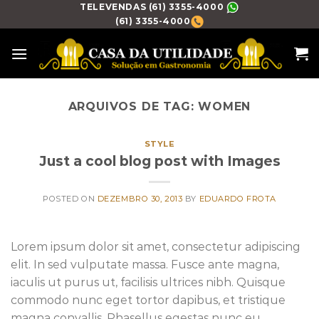
Skip
TELEVENDAS (61) 3355-4000
(61) 3355-4000
to
content
ARQUIVOS DE TAG:
WOMEN
STYLE
Just a cool blog post with Images
POSTED ON
DEZEMBRO 30, 2013
BY
EDUARDO FROTA
Lorem ipsum dolor sit amet, consectetur adipiscing
elit. In sed vulputate massa. Fusce ante magna,
iaculis ut purus ut, facilisis ultrices nibh. Quisque
commodo nunc eget tortor dapibus, et tristique
magna convallis. Phasellus egestas nunc eu