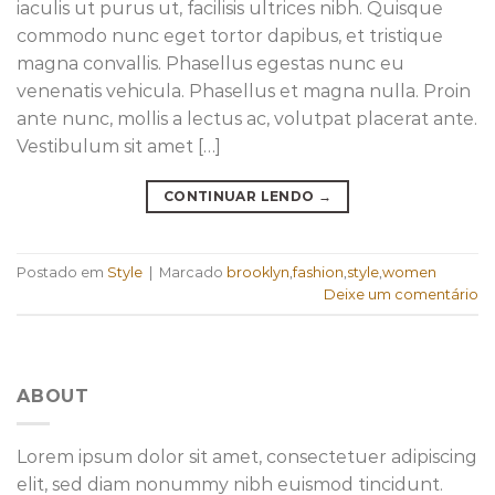
iaculis ut purus ut, facilisis ultrices nibh. Quisque
commodo nunc eget tortor dapibus, et tristique
magna convallis. Phasellus egestas nunc eu
venenatis vehicula. Phasellus et magna nulla. Proin
ante nunc, mollis a lectus ac, volutpat placerat ante.
Vestibulum sit amet […]
CONTINUAR LENDO
→
Postado em
Style
|
Marcado
brooklyn
,
fashion
,
style
,
women
Deixe um comentário
ABOUT
Lorem ipsum dolor sit amet, consectetuer adipiscing
elit, sed diam nonummy nibh euismod tincidunt.