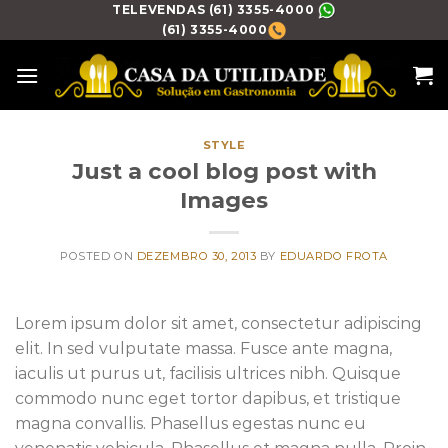
Skip
TELEVENDAS (61) 3355-4000
(61) 3355-4000
to
content
STYLE
Just a cool blog post with
Images
POSTED ON
DEZEMBRO 30, 2013
BY
EDUARDO FROTA
Lorem ipsum dolor sit amet, consectetur adipiscing
elit. In sed vulputate massa. Fusce ante magna,
iaculis ut purus ut, facilisis ultrices nibh. Quisque
commodo nunc eget tortor dapibus, et tristique
magna convallis. Phasellus egestas nunc eu