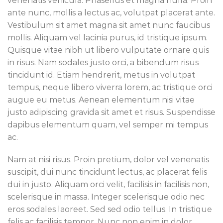
venenatis vehicula. Phasellus et magna nulla. Proin
ante nunc, mollis a lectus ac, volutpat placerat ante.
Vestibulum sit amet magna sit amet nunc faucibus
mollis. Aliquam vel lacinia purus, id tristique ipsum.
Quisque vitae nibh ut libero vulputate ornare quis
in risus. Nam sodales justo orci, a bibendum risus
tincidunt id. Etiam hendrerit, metus in volutpat
tempus, neque libero viverra lorem, ac tristique orci
augue eu metus. Aenean elementum nisi vitae
justo adipiscing gravida sit amet et risus. Suspendisse
dapibus elementum quam, vel semper mi tempus
ac.
Nam at nisi risus. Proin pretium, dolor vel venenatis
suscipit, dui nunc tincidunt lectus, ac placerat felis
dui in justo. Aliquam orci velit, facilisis in facilisis non,
scelerisque in massa. Integer scelerisque odio nec
eros sodales laoreet. Sed sed odio tellus. In tristique
felis ac facilisis tempor. Nunc non enim in dolor