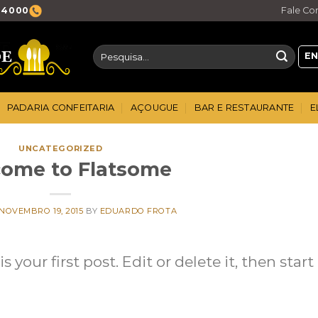
5-4000
Fale Co
Pesquisar
EN
por:
PADARIA CONFEITARIA
AÇOUGUE
BAR E RESTAURANTE
E
UNCATEGORIZED
ome to Flatsome
NOVEMBRO 19, 2015
BY
EDUARDO FROTA
your first post. Edit or delete it, then start