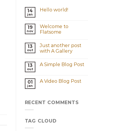
Hello world!
14
jan
Welcome to
19
nov
Flatsome
Just another post
13
out
with A Gallery
A Simple Blog Post
13
out
A Video Blog Post
01
jan
RECENT COMMENTS
TAG CLOUD