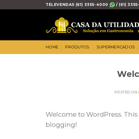
Skip
TELEVENDAS (61) 3355-4000
/ (61) 335
to
content
HOME
PRODUTOS
SUPERMERCADOS
Welc
POSTED ON
Welcome to WordPress. This is 
blogging!