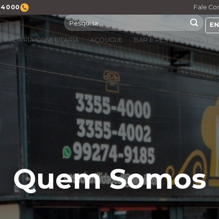
5-4000
Fale Co
Pesquisar
EN
por:
PADARIA CONFEITARIA
AÇOUGUE
BAR E RESTAURANTE
E
Quem Somos