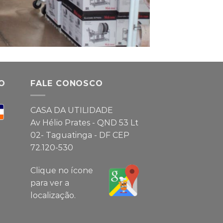
O
FALE CONOSCO
CASA DA UTILIDADE
Av Hélio Prates - QND 53 Lt
02- Taguatinga - DF CEP
72.120-530
Clique no ícone
para ver a
localização.