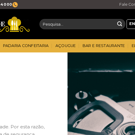
5-4000
Fale Co
Pesquisar
EN
por:
PADARIA CONFEITARIA
AÇOUGUE
BAR E RESTAURANTE
E
ade. Por esta razão,
a de segurança .