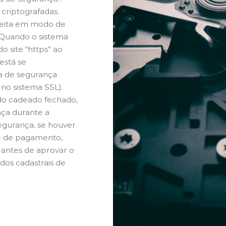
criptografadas.
 feita em modo de
 Quando o sistema
o site “https” ao
está se
a de segurança
s no sistema SSL).
do cadeado fechado,
nça durante a
egurança, se houver
 e de pagamento,
antes de aprovar o
os cadastrais de