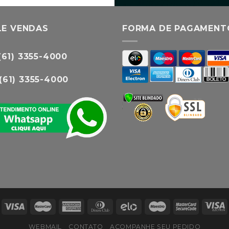
LE VENDAS
FORMA DE PAGAMENT
(61) 3355-4000
(61) 3355-4000
WEBMAIL
CONTATO
ACOMPANHE SEU PEDIDO