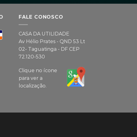
O
FALE CONOSCO
CASA DA UTILIDADE
Av Hélio Prates - QND 53 Lt
02- Taguatinga - DF CEP
72.120-530
Clique no ícone
para ver a
localização.