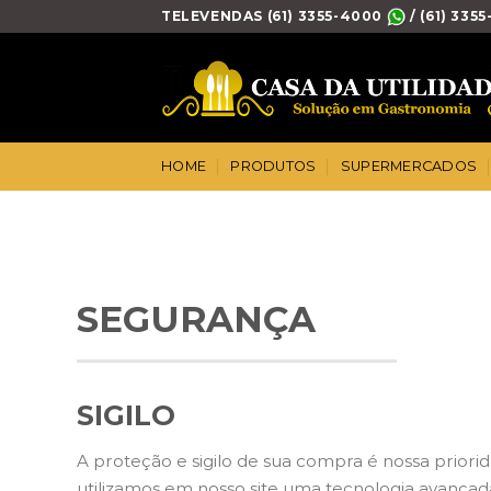
Skip
TELEVENDAS (61) 3355-4000
/ (61) 335
to
content
HOME
PRODUTOS
SUPERMERCADOS
SEGURANÇA
SIGILO
A proteção e sigilo de sua compra é nossa priorid
utilizamos em nosso site uma tecnologia avançad