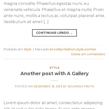
magna convallis. Phasellus egestas nunc eu
venenatis vehicula. Phasellus et magna nulla. Proin
ante nunc, mollis a lectus ac, volutpat placerat ante.
Vestibulum sit amet […]
CONTINUAR LENDO
→
Postado em
Style
|
Marcado
brooklyn
,
fashion
,
style
,
women
Deixe um comentário
STYLE
Another post with A Gallery
POSTED ON
DEZEMBRO 16, 2013
BY
EDUARDO FROTA
Lorem ipsum dolor sit amet, consectetur adipiscing
elit. In sed vulputate massa. Fusce ante magna,