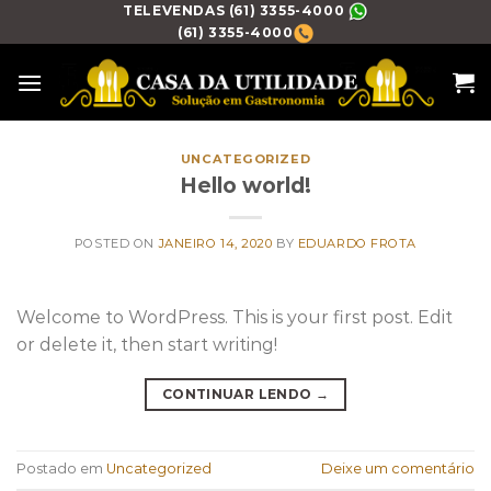
Skip
TELEVENDAS (61) 3355-4000
(61) 3355-4000
to
content
UNCATEGORIZED
Hello world!
POSTED ON
JANEIRO 14, 2020
BY
EDUARDO FROTA
Welcome to WordPress. This is your first post. Edit
or delete it, then start writing!
CONTINUAR LENDO
→
Postado em
Uncategorized
Deixe um comentário