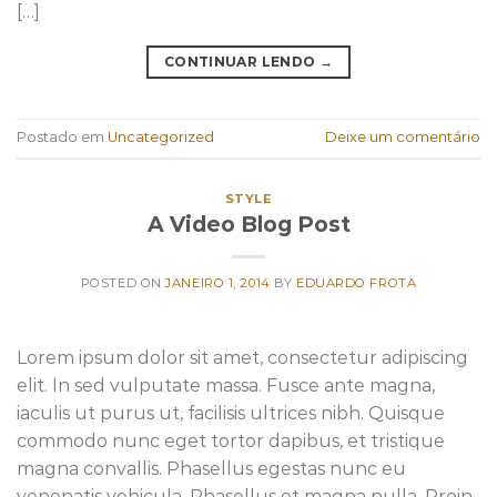
[…]
CONTINUAR LENDO
→
Postado em
Uncategorized
Deixe um comentário
STYLE
A Video Blog Post
POSTED ON
JANEIRO 1, 2014
BY
EDUARDO FROTA
Lorem ipsum dolor sit amet, consectetur adipiscing
elit. In sed vulputate massa. Fusce ante magna,
iaculis ut purus ut, facilisis ultrices nibh. Quisque
commodo nunc eget tortor dapibus, et tristique
magna convallis. Phasellus egestas nunc eu
venenatis vehicula. Phasellus et magna nulla. Proin