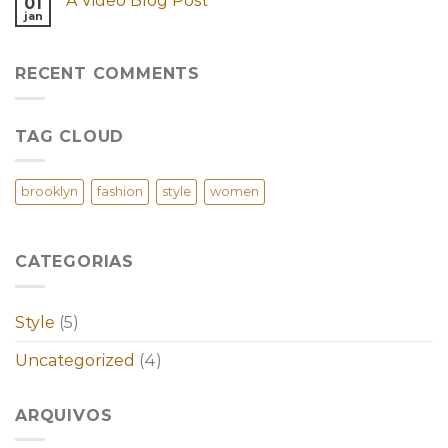
A Video Blog Post
01
jan
RECENT COMMENTS
TAG CLOUD
brooklyn
fashion
style
women
CATEGORIAS
Style
(5)
Uncategorized
(4)
ARQUIVOS